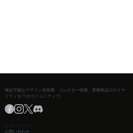
暗号資産は価格変動が激しいため、影響を理解した
上でAltocoinを使用してください。
制裁、法律、規制に違反する場合はプラットフォー
ムを使用しないでください。
検証可能なデザイン所有権、コレクター特典、実物商品のロイヤ
リティを1つのコミュニティで。
お問い合わせ
お問い合わせ