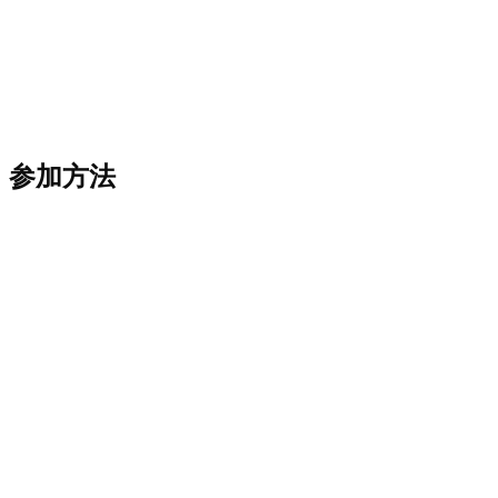
次の仮想都市に入札することでAltoverseロードマップを
プレビューできます。勝者は予約され、Altoverseが開く
ときにアクティブ化されます。
参加方法