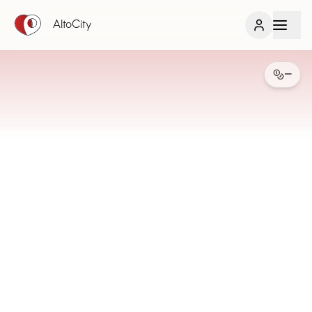
AltoCity
—
ホルダー限定