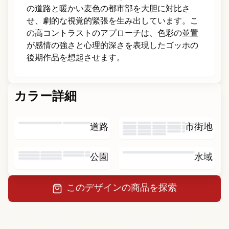
の道路と暖かい麦色の都市部を大胆に対比さ
せ、劇的な視覚的緊張を生み出しています。こ
の高コントラストのアプローチは、色彩の並置
が感情の強さと心理的深さを表現したゴッホの
後期作品を想起させます。
カラー詳細
道路
市街地
ゴ
ッ
公園
水域
このデザインの商品を探索