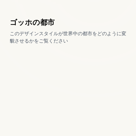
ホ
リ
馬
ニ
テ
ゴッホの都市
ヴ
ト
鞍
ス
ベ
リ
ー
マ
ュ
バ
ッ
パ
ィ
山
ト
リ
エ
バ
ス
ホ
ス
ー
ー
サ
このデザインスタイルが世界中の都市をどのように変
ウ
バ
バ
リ
ロ
ケ
カ
ル
ー
プ
ヨ
ロ
バ
貌させるかをご覧ください
ッ
ア
ー
ー
ー
プ
レ
ト
ズ
ー
ヘイ
ー
ニ
ダウ
グ
ラ
ピ
ン
ヨ
ス
テ
リ
ー
ッ
シ
ル
グ
ロ
ワー
ビー
ガ
ク,
ン
キ
ン
ニ
バス
ト
ダ
タ
テ
ー
チタ
マ
ト
マッ
バ
ド、
NY
ー、
ル
オル
ッ
ト
ッ
ィ
CA
CA
ス
ト
グ
リ
ブ
ガ
ワ
ン