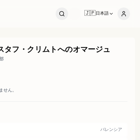
🇯🇵
日本語
スタフ・クリムトへのオマージュ
部
いません。
バレンシア