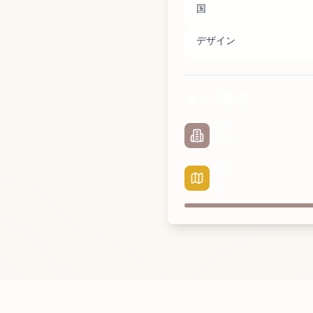
国
デザイン
マップ構成
72
%
都市部
21
%
道路
都市部
公園
道路