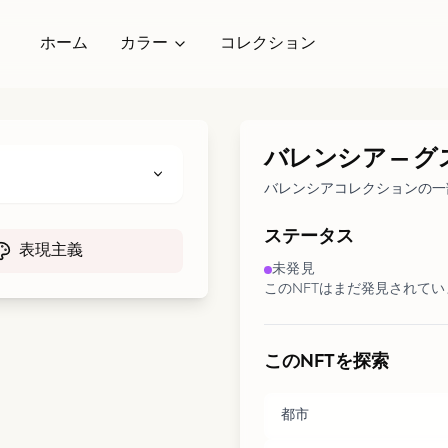
ホーム
カラー
コレクション
バレンシア
—
グ
バレンシアコレクションの一
ステータス
表現主義
未発見
このNFTはまだ発見されて
このNFTを探索
都市