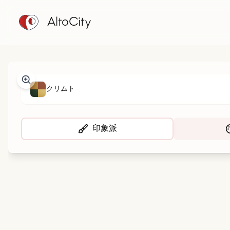
AltoCity
クリムト
印象派