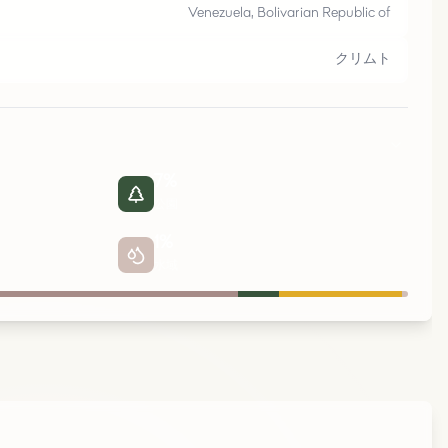
バ
レ
ン
Venezuela, Bolivarian Republic of
クリムト
7
%
公園
1
%
水域