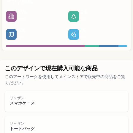
マップ構成
65
%
12
%
都市部
公園
16
%
7
%
道路
水域
都市部
このデザインで現在購入可能な商品
このアートワークを使用してメインストアで販売中の商品をご覧
ください。
公園
リャザン
スマホケース
道路
水域
リャザン
トートバッグ