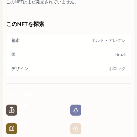
このNFTはまだ発見されていません。
このNFTを探索
都市
ポルト・アレグレ
国
Brazil
デザイン
ポロック
マップ構成
39
%
14
%
都市部
公園
28
%
19
%
道路
水域