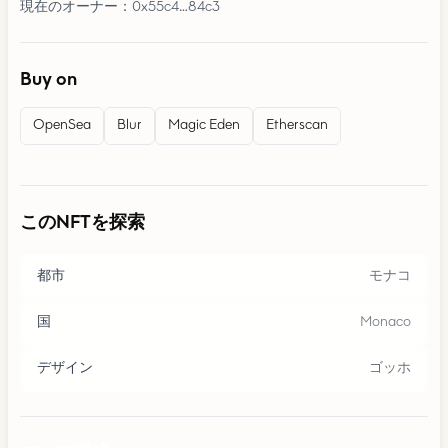
現在のオーナー：0x55c4…84c3
Buy on
OpenSea
Blur
Magic Eden
Etherscan
このNFTを探索
都市
モナコ
国
Monaco
デザイン
ゴッホ