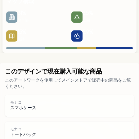
マップ構成
31
%
25
%
都市部
公園
15
%
29
%
道路
水域
都市部
このデザインで現在購入可能な商品
このアートワークを使用してメインストアで販売中の商品をご覧
公園
ください。
道路
モナコ
スマホケース
水域
モナコ
トートバッグ