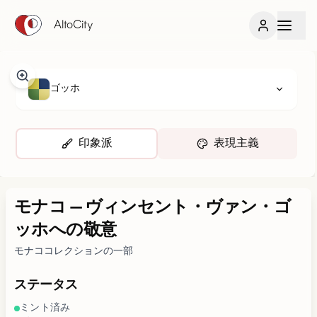
AltoCity
ゴッホ
印象派
表現主義
モナコ
—
ヴィンセント・ヴァン・ゴ
ッホへの敬意
モナココレクションの一部
ステータス
ミント済み