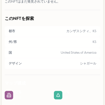
このNFTはまだ発見されていません。
このNFTを探索
都市
カンザスシティ、KS
州/県
KS
国
United States of America
デザイン
シャガール
マップ構成
42
%
19
%
都市部
公園