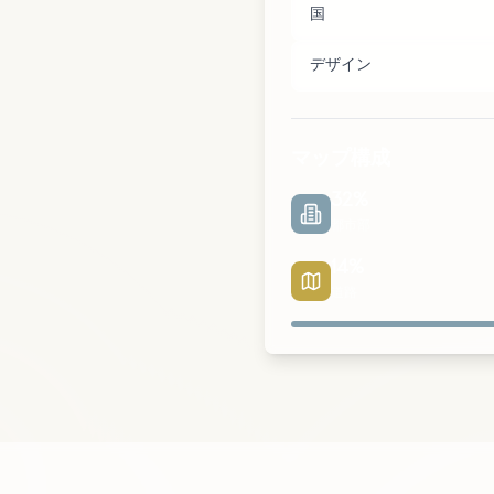
国
デザイン
マップ構成
32
%
都市部
14
%
道路
都市部
公園
道路