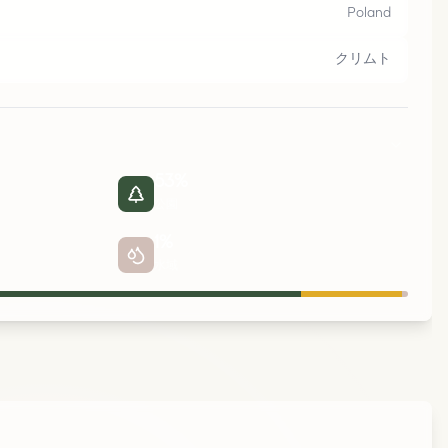
ビ
ド
ゴ
ュ
Poland
クリムト
53
%
公園
1
%
水域