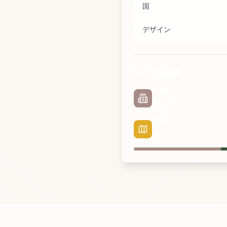
国
デザイン
マップ構成
29
%
都市部
17
%
道路
都市部
公園
道路