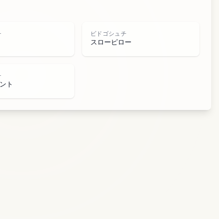
シ
チ
ビドゴシュチ
スローピロー
チ
ント