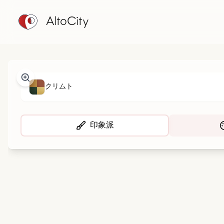
AltoCity
クリムト
印象派