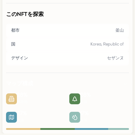
このNFTを探索
都市
釜山
国
Korea, Republic of
デザイン
セザンヌ
マップ構成
28
%
28
%
都市部
公園
27
%
17
%
道路
水域