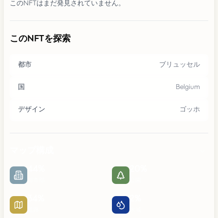
このNFTはまだ発見されていません。
このNFTを探索
都市
ブリュッセル
国
Belgium
デザイン
ゴッホ
マップ構成
44
%
20
%
都市部
公園
34
%
2
%
道路
水域