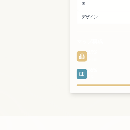
国
デザイン
マップ構成
45
%
都市部
26
%
道路
都市部
公園
道路