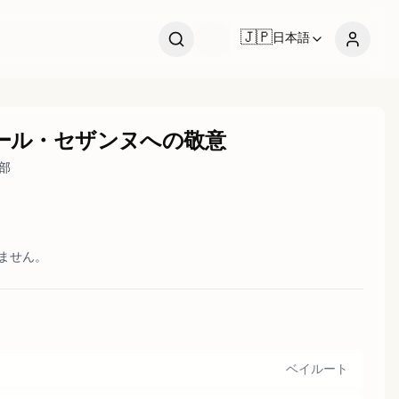
🇯🇵
日本語
ール・セザンヌへの敬意
部
いません。
ベイルート