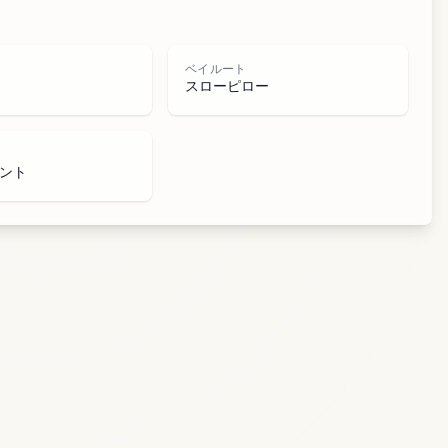
ー
ベイルート
スローピロー
ント