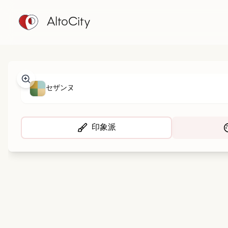
AltoCity
セザンヌ
印象派