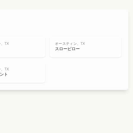
ィ
、TX
オースティン、TX
スローピロー
、TX
ント