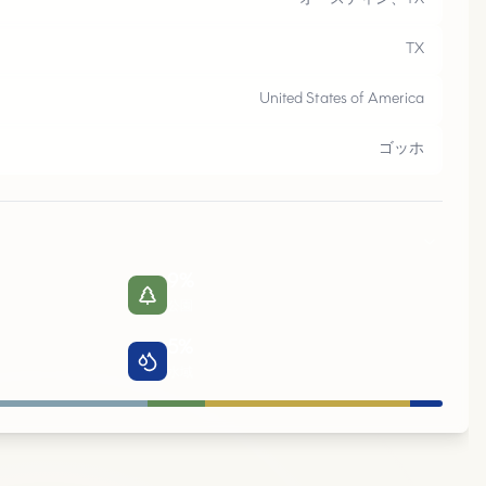
テ
TX
United States of America
ゴッホ
9
%
公園
5
%
水域