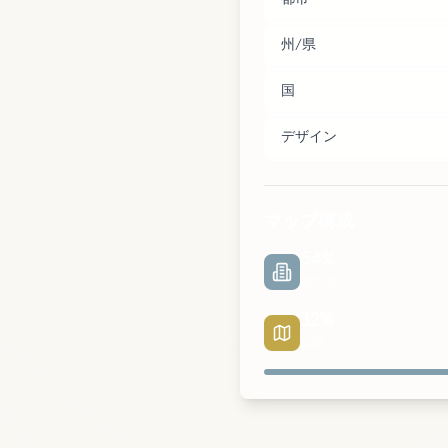
州/県
国
デザイン
マップ構成
54
%
都市部
32
%
道路
都市部