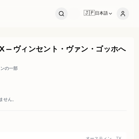
オ
ー
ス
ン
T
🇯🇵
日本語
X
—
ヴィンセント・ヴァン・ゴッホへ
ョンの一部
いません。
オースティン、TX