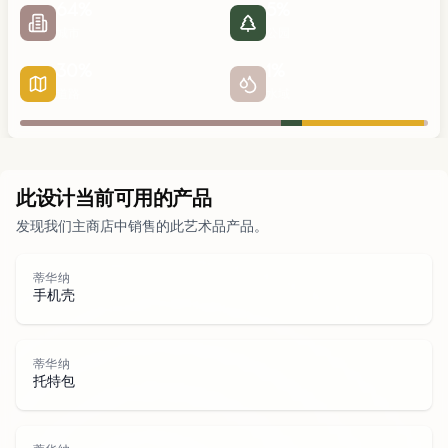
64
%
5
%
城市
公园
30
%
1
%
道路
水域
城市
此设计当前可用的产品
发现我们主商店中销售的此艺术品产品。
公园
道路
蒂华纳
手机壳
水域
蒂华纳
托特包