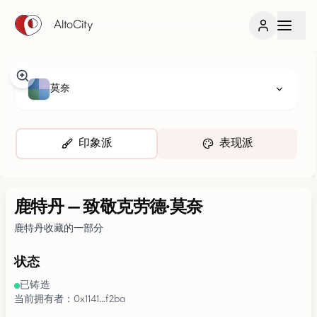
AltoCity
莫奈
印象派
表现派
鹿特丹
—
致敬克劳德·莫奈
鹿特丹收藏的一部分
状态
已铸造
当前拥有者：0x1141…f2ba