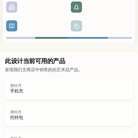
23
%
26
%
城市
公园
32
%
19
%
道路
水域
城市
此设计当前可用的产品
发现我们主商店中销售的此艺术品产品。
公园
鹿特丹
道路
手机壳
水域
鹿特丹
托特包