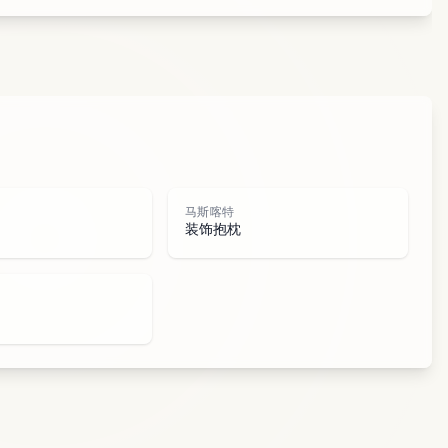
马
斯
喀
马斯喀特
装饰抱枕