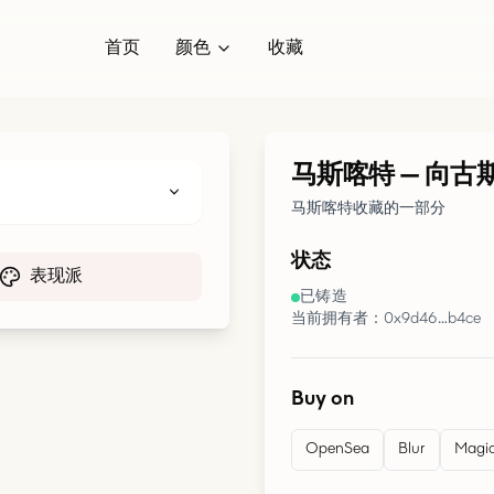
首页
颜色
收藏
马斯喀特
—
向古
马斯喀特收藏的一部分
状态
表现派
已铸造
当前拥有者：0x9d46…b4ce
Buy on
OpenSea
Blur
Magic