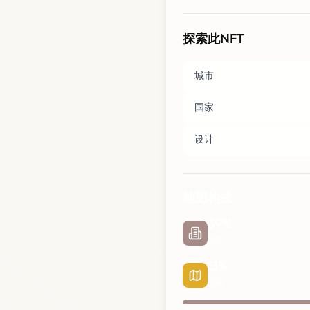
探索此NFT
城市
国家
设计
地图构成
39
%
城市
13
%
道路