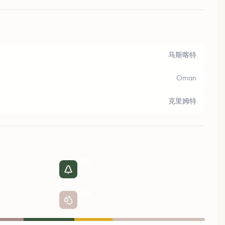
马斯喀特
Oman
克里姆特
17
%
公园
31
%
水域