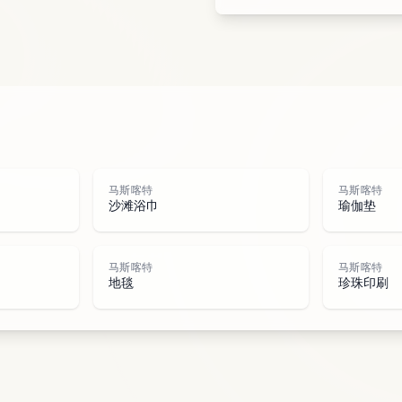
城市
公园
道路
水域
马斯喀特
马斯喀特
沙滩浴巾
瑜伽垫
马斯喀特
马斯喀特
地毯
珍珠印刷