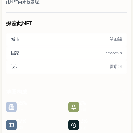
此NFT尚未被发现。
探索此NFT
城市
望加锡
国家
Indonesia
设计
雷诺阿
地图构成
58
%
2
%
城市
公园
27
%
13
%
道路
水域