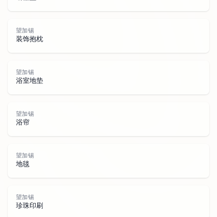
望加锡
装饰抱枕
望
加
望加锡
浴室地垫
望加锡
浴帘
锡
望加锡
地毯
望加锡
珍珠印刷