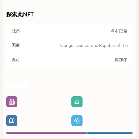
探索此NFT
城市
卢本巴希
国家
Congo, Democratic Republic of the
设计
夏加尔
地图构成
63
%
2
%
城市
公园
34
%
1
%
道路
水域