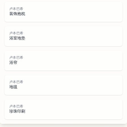
卢本巴希
装饰抱枕
卢
本
巴
卢本巴希
浴室地垫
卢本巴希
浴帘
希
卢本巴希
地毯
卢本巴希
珍珠印刷