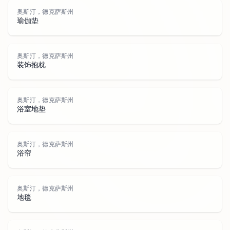
奥
斯
汀
德
萨
奥斯汀，德克萨斯州
瑜伽垫
，
奥斯汀，德克萨斯州
装饰抱枕
奥斯汀，德克萨斯州
浴室地垫
克
奥斯汀，德克萨斯州
浴帘
奥斯汀，德克萨斯州
地毯