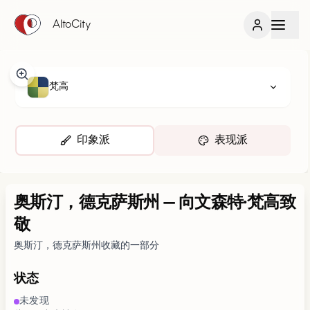
AltoCity
梵高
印象派
表现派
奥斯汀，德克萨斯州
—
向文森特·梵高致
敬
奥斯汀，德克萨斯州收藏的一部分
状态
未发现