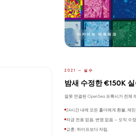
아카이브 아트워크
2021 — 실수
밤새 수정한 €150K 실
잘못 연결된 OpenSea 프록시가 전체
24시간 내에 모든 홀더에게 환불, 재민
자금 전용 없음, 변명 없음 — 오직 수정
교훈: 하이프보다 자립.