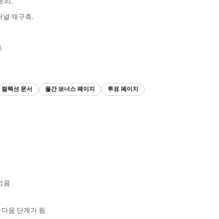
토리.
널 재구축.
.
컬렉션 문서
월간 보너스 페이지
투표 페이지
없음
 다음 단계가 됨