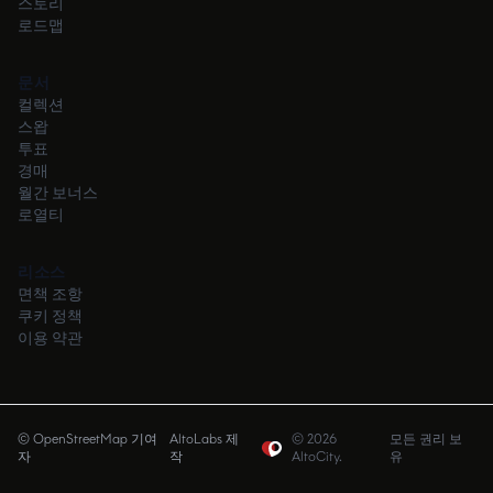
스토리
로드맵
문서
컬렉션
스왑
투표
경매
월간 보너스
로열티
리소스
면책 조항
쿠키 정책
이용 약관
© OpenStreetMap 기여
AltoLabs 제
©
2026
모든 권리 보
자
작
AltoCity.
유