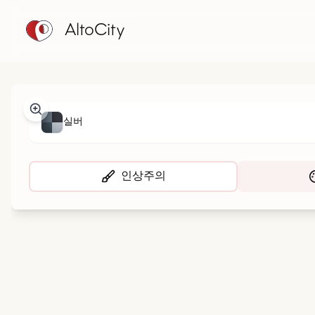
AltoCity
실버
인상주의