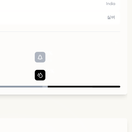
비
자
야
India
실버
3
%
공원
16
%
물