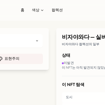
홈
색상
컬렉션
비자야와다
—
실
비자야와다 컬렉션의 일부
상태
표현주의
미발견
이 NFT는 아직 발견되지 않았
이 NFT 탐색
도시