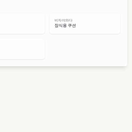
와
비자야와다
장식용 쿠션