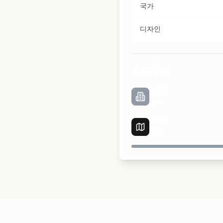
국가
디자인
지도 구성
56
%
도시
26
%
도로
도시
공원
도로