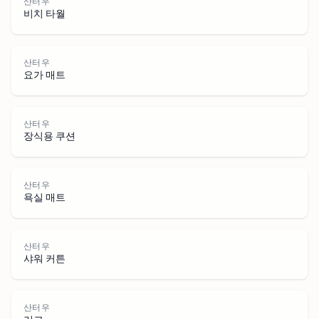
산터우
비치 타월
산터우
요가 매트
산터우
장식용 쿠션
산
터
산터우
욕실 매트
산터우
샤워 커튼
산터우