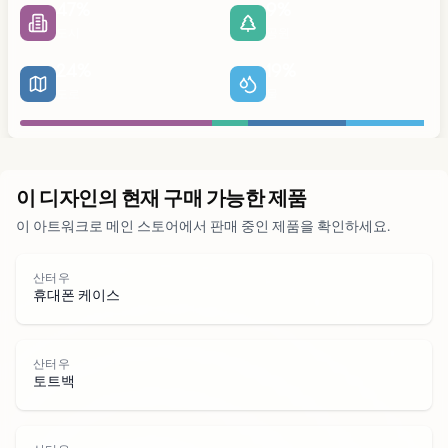
47
%
9
%
도시
공원
24
%
19
%
도로
물
도시
이 디자인의 현재 구매 가능한 제품
이 아트워크로 메인 스토어에서 판매 중인 제품을 확인하세요.
공원
산터우
휴대폰 케이스
도로
산터우
토트백
물