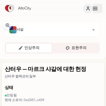
AltoCity
샤갈
인상주의
표현주의
산터우
—
마르크 샤갈에 대한 헌정
산터우 컬렉션의 일부
상태
민팅됨
현재 소유자: 0xd387…c459