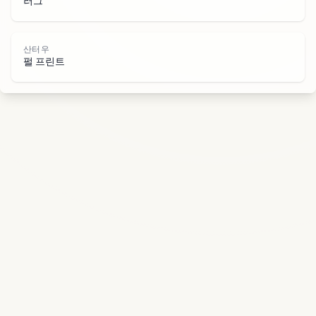
우
러그
산터우
펄 프린트