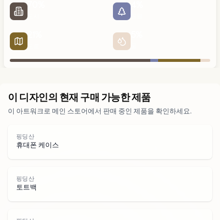
70
%
4
%
도시
공원
21
%
5
%
도로
물
도시
이 디자인의 현재 구매 가능한 제품
이 아트워크로 메인 스토어에서 판매 중인 제품을 확인하세요.
공원
핑딩산
도로
휴대폰 케이스
물
핑딩산
토트백