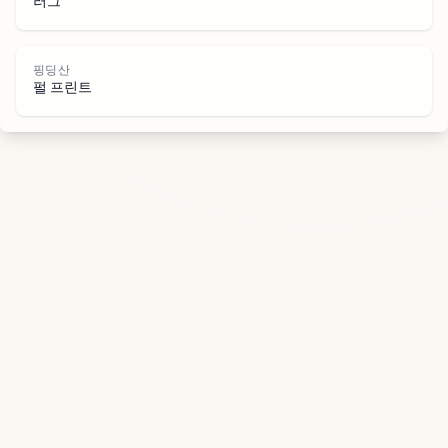
산
러그
핑딩산
펄 프린트