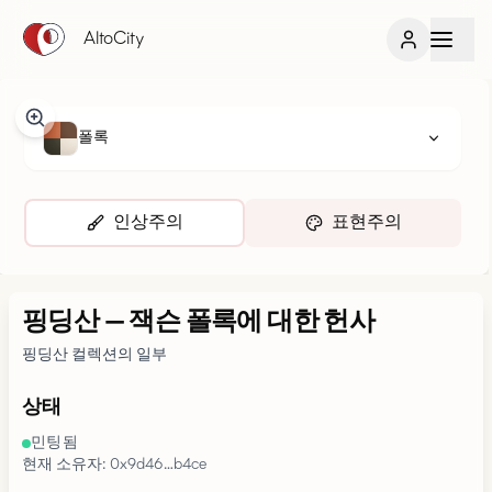
AltoCity
폴록
인상주의
표현주의
핑딩산
—
잭슨 폴록에 대한 헌사
핑딩산 컬렉션의 일부
상태
민팅됨
현재 소유자: 0x9d46…b4ce