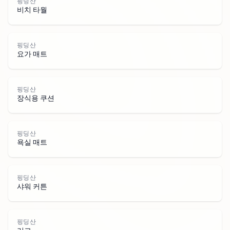
핑딩산
비치 타월
핑딩산
요가 매트
핑딩산
장식용 쿠션
핑
딩
핑딩산
욕실 매트
핑딩산
샤워 커튼
핑딩산