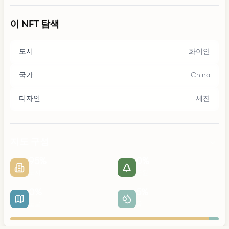
이 NFT 탐색
도시
화이안
국가
China
디자인
세잔
지도 구성
95
%
0
%
도시
공원
0
%
5
%
도로
물