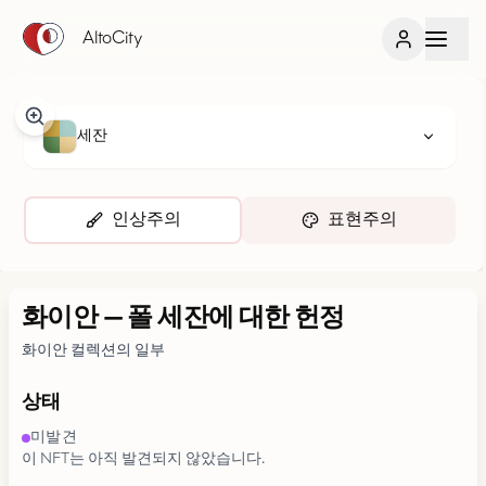
AltoCity
세잔
인상주의
표현주의
화이안
—
폴 세잔에 대한 헌정
화이안 컬렉션의 일부
상태
미발견
이 NFT는 아직 발견되지 않았습니다.