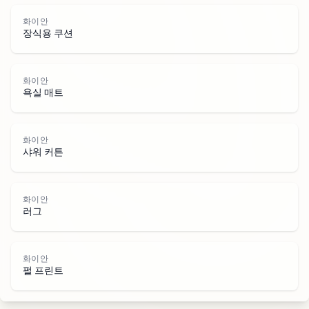
화이안
장식용 쿠션
화
이
화이안
욕실 매트
화이안
샤워 커튼
안
화이안
러그
화이안
펄 프린트