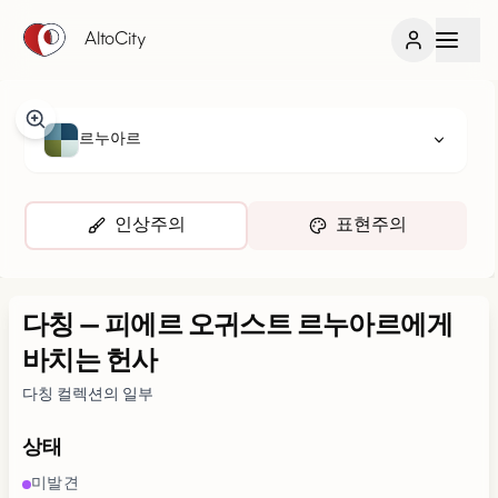
AltoCity
르누아르
인상주의
표현주의
다칭
—
피에르 오귀스트 르누아르에게
바치는 헌사
다칭 컬렉션의 일부
상태
미발견