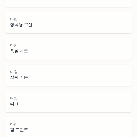
다칭
장식용 쿠션
다칭
욕실 매트
다칭
다칭
샤워 커튼
다칭
러그
다칭
펄 프린트