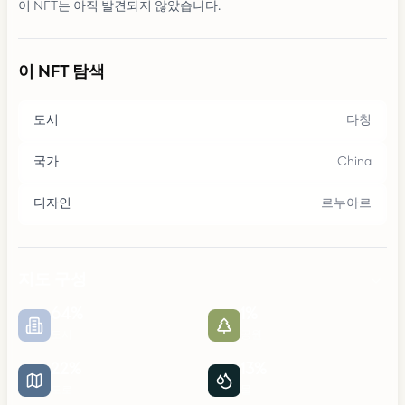
이 NFT는 아직 발견되지 않았습니다.
이 NFT 탐색
도시
다칭
국가
China
디자인
르누아르
지도 구성
64
%
1
%
도시
공원
22
%
13
%
도로
물