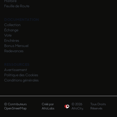
Histoire
Feuille de Route
DOCUMENTATION
Collection
Échange
Vote
Enchères
Bonus Mensuel
Redevances
RESSOURCES
Avertissement
Politique des Cookies
Conditions générales
© Contributeurs
Créé par
©
2026
Tous Droits
OpenStreetMap
AltoLabs
AltoCity.
Réservés