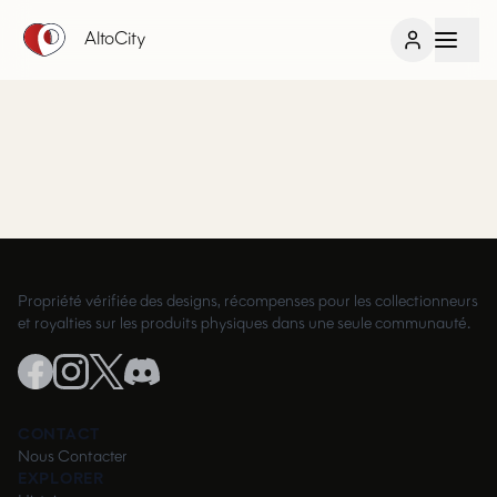
AltoCity
Propriété vérifiée des designs, récompenses pour les collectionneurs
et royalties sur les produits physiques dans une seule communauté.
CONTACT
Nous Contacter
EXPLORER