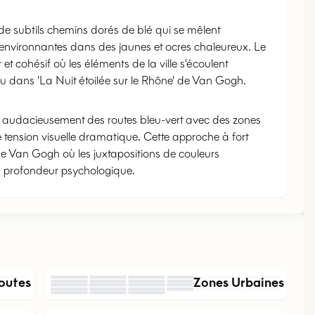
V
A
N
G
O
de subtils chemins dorés de blé qui se mêlent
nvironnantes dans des jaunes et ocres chaleureux. Le
t cohésif où les éléments de la ville s'écoulent
dans 'La Nuit étoilée sur le Rhône' de Van Gogh.
e audacieusement des routes bleu-vert avec des zones
 tension visuelle dramatique. Cette approche à fort
e Van Gogh où les juxtapositions de couleurs
 la profondeur psychologique.
outes
Zones Urbaines