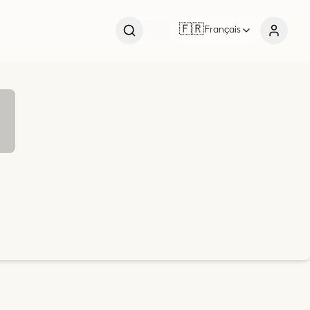
🇫🇷
Français