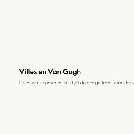
Villes en Van Gogh
Cixi
Austin,
Tapis
Cannes
Redwood
Découvrez comment ce style de design transforme les v
TX
Tapis
de
de zone
Serviette
Bain
City, CA
Coussin
de Plage
décoratif