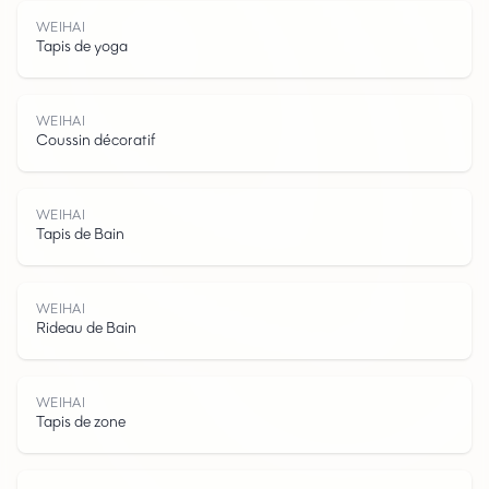
WEIHAI
Tapis de yoga
WEIHAI
Coussin décoratif
W
E
I
H
A
WEIHAI
Tapis de Bain
WEIHAI
Rideau de Bain
I
WEIHAI
Tapis de zone