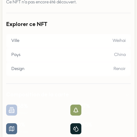
Ce NFT n'a pas encore été découvert.
Explorer ce NFT
Ville
Weihai
Pays
China
Design
Renoir
Composition de la carte
38
%
17
%
Urbain
Parcs
0
%
45
%
Routes
Eau