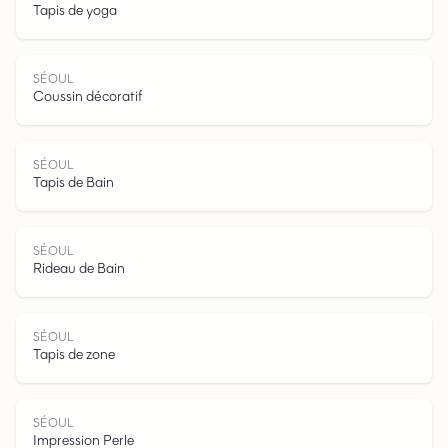
Tapis de yoga
SÉOUL
Coussin décoratif
S
É
O
U
SÉOUL
Tapis de Bain
SÉOUL
Rideau de Bain
L
SÉOUL
Tapis de zone
SÉOUL
Impression Perle