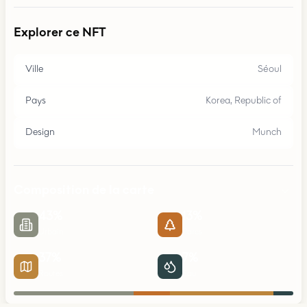
Explorer ce NFT
Ville
Séoul
Pays
Korea, Republic of
Design
Munch
Composition de la carte
43
%
13
%
Urbain
Parcs
37
%
7
%
Routes
Eau