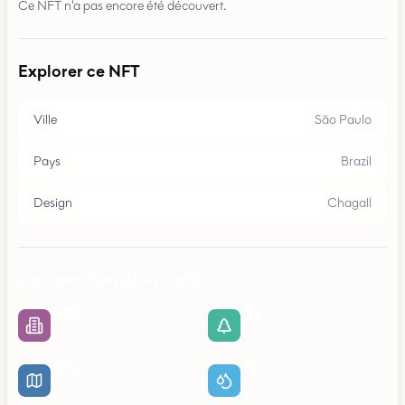
Ce NFT n'a pas encore été découvert.
Explorer ce NFT
Ville
São Paulo
Pays
Brazil
Design
Chagall
Composition de la carte
54
%
5
%
Urbain
Parcs
41
%
1
%
Routes
Eau