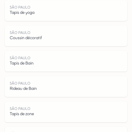
SÃO PAULO
Tapis de yoga
S
Ã
O
P
A
L
SÃO PAULO
Coussin décoratif
SÃO PAULO
Tapis de Bain
U
SÃO PAULO
Rideau de Bain
SÃO PAULO
Tapis de zone