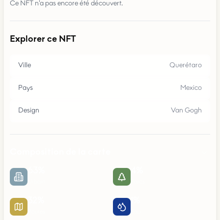
Ce NFT n'a pas encore été découvert.
Explorer ce NFT
Ville
Querétaro
Pays
Mexico
Design
Van Gogh
Composition de la carte
63
%
4
%
Urbain
Parcs
32
%
1
%
Routes
Eau