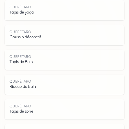
QUERÉTARO
Tapis de yoga
Q
U
E
R
É
T
R
QUERÉTARO
Coussin décoratif
QUERÉTARO
Tapis de Bain
QUERÉTARO
Rideau de Bain
QUERÉTARO
Tapis de zone