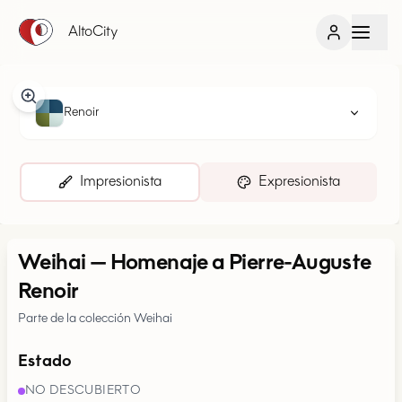
AltoCity
Renoir
Impresionista
Expresionista
Weihai
—
Homenaje a Pierre-Auguste
Renoir
Parte de la colección Weihai
Estado
NO DESCUBIERTO