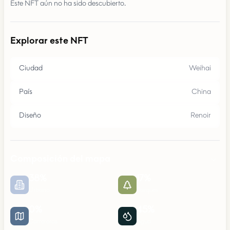
Este NFT aún no ha sido descubierto.
Explorar este NFT
Ciudad
Weihai
País
China
Diseño
Renoir
Composición del mapa
38
%
17
%
Urbano
Parques
0
%
45
%
Carreteras
Agua