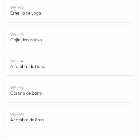
WEIHAI
Esterilla de yoga
WEIHAI
Cojín decorativo
W
E
I
H
A
WEIHAI
Alfombra de Baño
WEIHAI
Cortina de Baño
I
WEIHAI
Alfombra de área