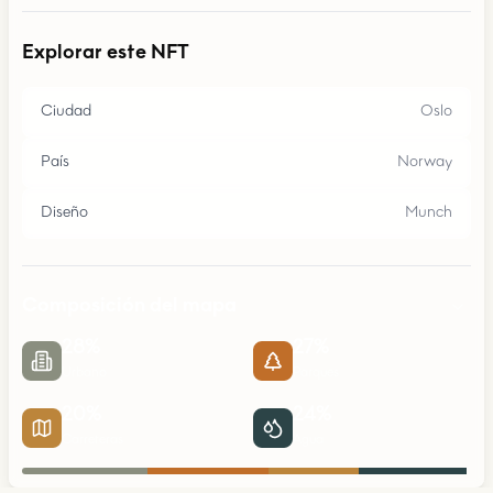
Explorar este NFT
Ciudad
Oslo
País
Norway
Diseño
Munch
Composición del mapa
28
%
27
%
Urbano
Parques
20
%
24
%
Carreteras
Agua