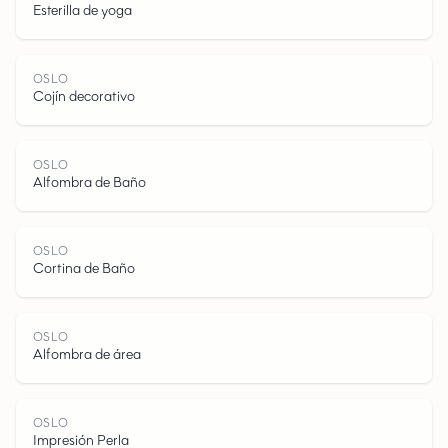
Esterilla de yoga
OSLO
Cojín decorativo
O
S
L
OSLO
Alfombra de Baño
OSLO
Cortina de Baño
O
OSLO
Alfombra de área
OSLO
Impresión Perla