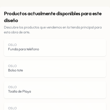
Urbano
Productos actualmente disponibles para este
diseño
Parques
Descubre los productos que vendemos en la tienda principal para
esta obra de arte.
Carreteras
OSLO
Agua
Funda para teléfono
OSLO
Bolso tote
OSLO
Toalla de Playa
OSLO