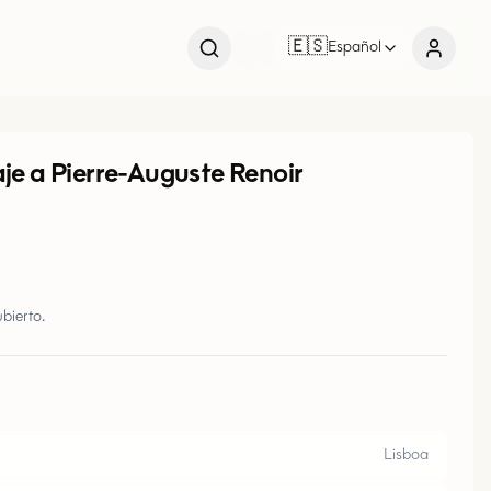
🇪🇸
Español
e a Pierre-Auguste Renoir
bierto.
Lisboa