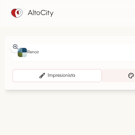
AltoCity
Renoir
Impresionista