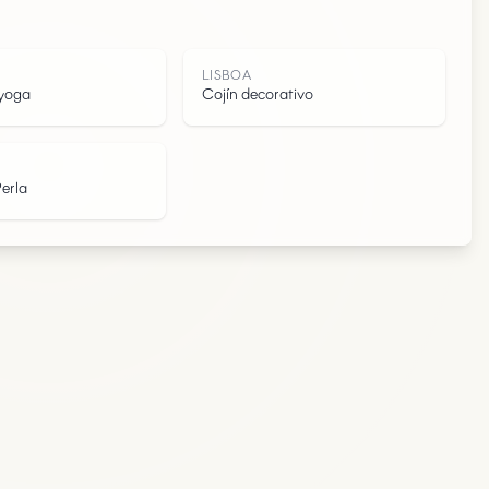
A
LISBOA
 yoga
Cojín decorativo
erla