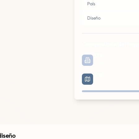
País
Diseño
Composición del ma
37
%
Urbano
31
%
Carreteras
Urbano
Parques
diseño
Carreteras