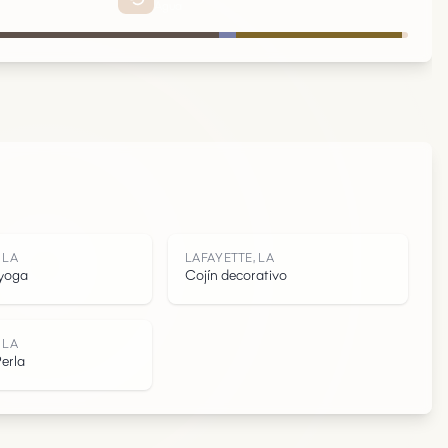
Agua
 LA
LAFAYETTE, LA
 yoga
Cojín decorativo
 LA
erla