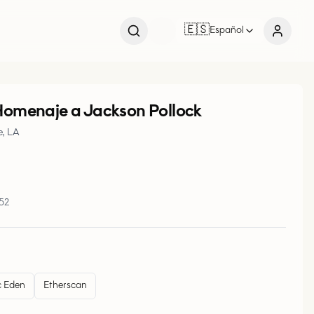
🇪🇸
Español
omenaje a Jackson Pollock
e, LA
852
 Eden
Etherscan