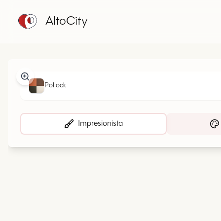
AltoCity
Pollock
Impresionista