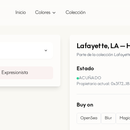
Inicio
Colores
Colección
Lafayette, LA
—
H
Parte de la colección Lafayett
Estado
Expresionista
ACUÑADO
Propietario actual: 0x3f72…1
Buy on
OpenSea
Blur
Magic