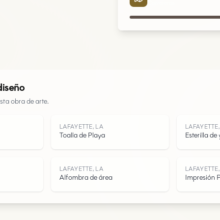
Carreteras
Urbano
Parques
diseño
Carreteras
sta obra de arte.
Agua
LAFAYETTE, LA
LAFAYETTE,
Toalla de Playa
Esterilla de
LAFAYETTE, LA
LAFAYETTE,
Alfombra de área
Impresión P