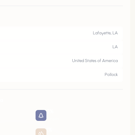
L
A
F
A
Y
E
T
E
,
L
Lafayette, LA
LA
United States of America
Pollock
pa
3
%
Parques
1
%