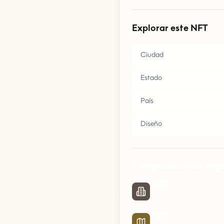
Explorar este NFT
Ciudad
Estado
País
Diseño
Composición del ma
68
%
Urbano
28
%