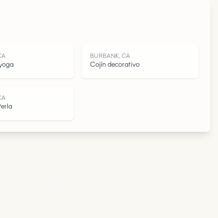
N
CA
BURBANK, CA
 yoga
Cojín decorativo
CA
erla