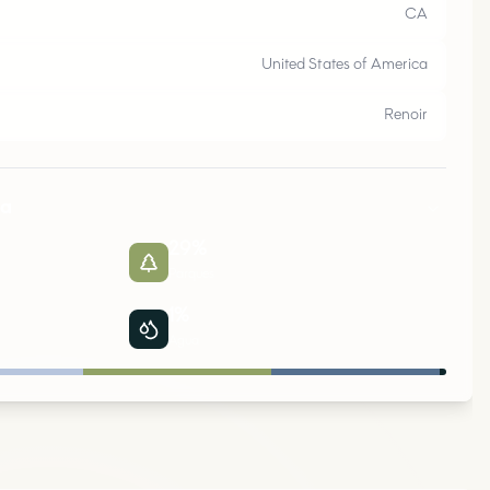
B
U
R
B
A
K
,
C
CA
United States of America
Renoir
pa
29
%
Parques
1
%
Agua