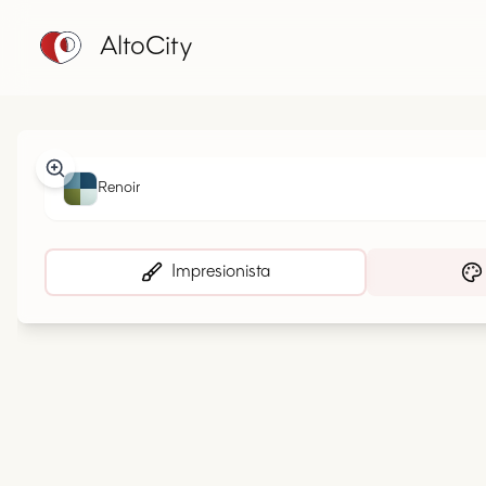
AltoCity
Renoir
Impresionista