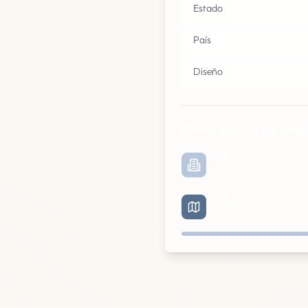
Estado
País
Diseño
Composición del ma
44
%
Urbano
26
%
Carreteras
Urbano
Parques