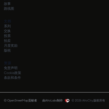
故事
路线图
文档
系列
交换
投票
拍卖
月度奖励
版税
资源
免责声明
Cookie政策
条款和条件
© OpenStreetMap贡献者
由AltoLabs制作
©
2026
AltoCity.
版权所有