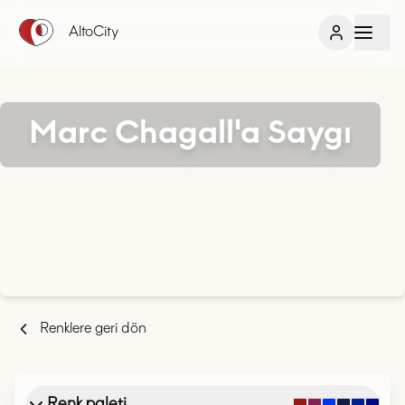
AltoCity
Marc Chagall'a Saygı
Renklere geri dön
Renk paleti