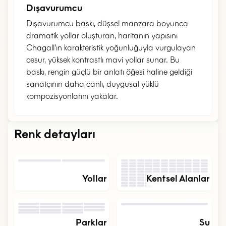
Dışavurumcu
Dışavurumcu baskı, düşsel manzara boyunca
dramatik yollar oluşturan, haritanın yapısını
Chagall'ın karakteristik yoğunluğuyla vurgulayan
cesur, yüksek kontrastlı mavi yollar sunar. Bu
baskı, rengin güçlü bir anlatı öğesi haline geldiği
sanatçının daha canlı, duygusal yüklü
kompozisyonlarını yakalar.
Renk detayları
C
H
A
G
A
Yollar
Kentsel Alanlar
Parklar
Su