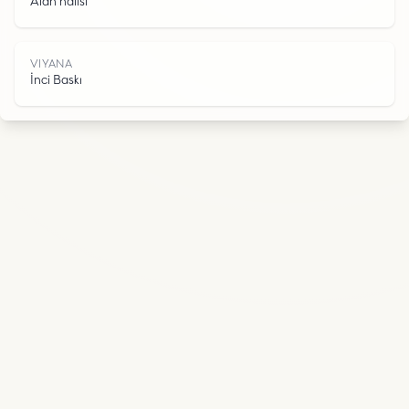
A
Alan halısı
VIYANA
İnci Baskı