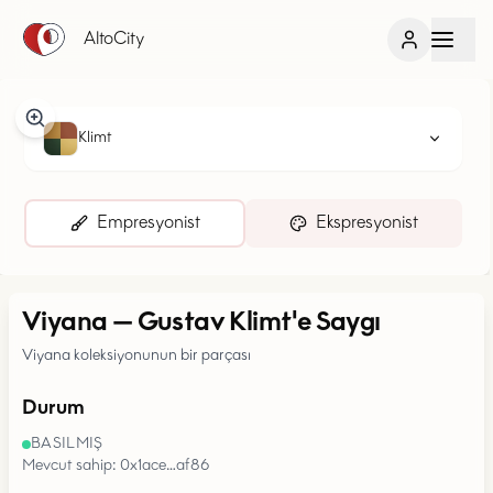
AltoCity
Klimt
Empresyonist
Ekspresyonist
Viyana
—
Gustav Klimt'e Saygı
Viyana koleksiyonunun bir parçası
Durum
BASILMIŞ
Mevcut sahip: 0x1ace…af86