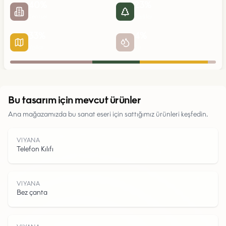
40
%
23
%
Kentsel
Parklar
33
%
4
%
Yollar
Su
Kentsel
Bu tasarım için mevcut ürünler
Ana mağazamızda bu sanat eseri için sattığımız ürünleri keşfedin.
Parklar
Yollar
VIYANA
Telefon Kılıfı
Su
VIYANA
Bez çanta