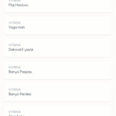
VIYANA
Plaj Havlusu
VIYANA
Yoga matı
VIYANA
Dekoratif yastık
V
I
Y
A
N
VIYANA
Banyo Paspası
VIYANA
Banyo Perdesi
VIYANA