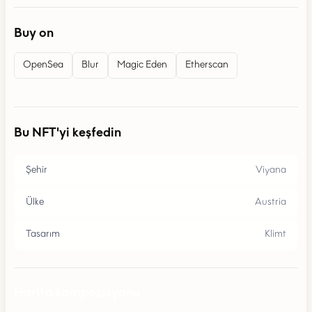
Buy on
OpenSea
Blur
Magic Eden
Etherscan
Bu NFT'yi keşfedin
Şehir
Viyana
Ülke
Austria
Tasarım
Klimt
Harita kompozisyonu