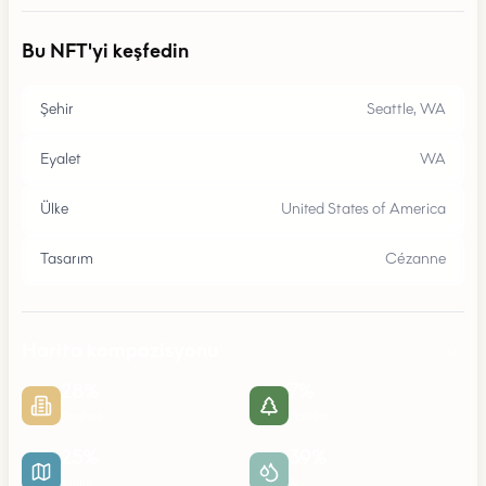
Bu NFT'yi keşfedin
Şehir
Seattle, WA
Eyalet
WA
Ülke
United States of America
Tasarım
Cézanne
Harita kompozisyonu
28
%
7
%
Kentsel
Parklar
25
%
39
%
Yollar
Su