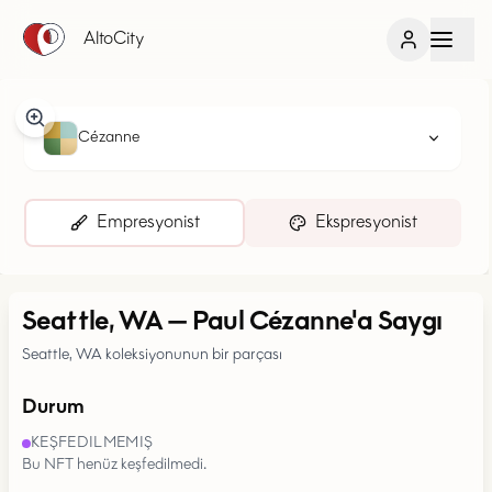
AltoCity
Cézanne
Empresyonist
Ekspresyonist
Seattle, WA
—
Paul Cézanne'a Saygı
Seattle, WA koleksiyonunun bir parçası
Durum
KEŞFEDILMEMIŞ
Bu NFT henüz keşfedilmedi.