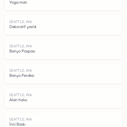
Yoga matı
S
E
A
T
T
L
E
W
SEATTLE, WA
Dekoratif yastık
SEATTLE, WA
Banyo Paspası
,
SEATTLE, WA
Banyo Perdesi
SEATTLE, WA
Alan halısı
SEATTLE, WA
İnci Baskı