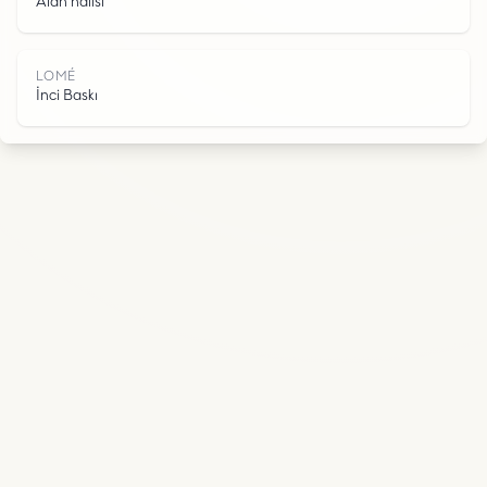
É
Alan halısı
LOMÉ
İnci Baskı