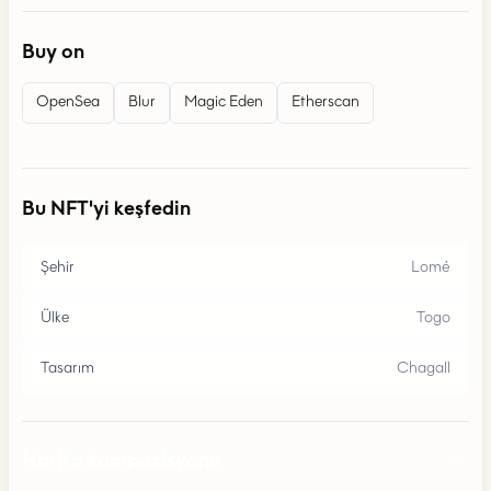
Buy on
OpenSea
Blur
Magic Eden
Etherscan
Bu NFT'yi keşfedin
Şehir
Lomé
Ülke
Togo
Tasarım
Chagall
Harita kompozisyonu