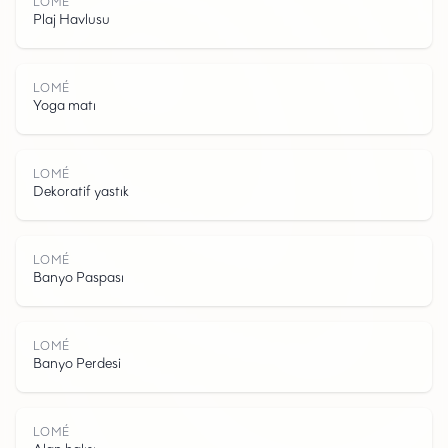
LOMÉ
Plaj Havlusu
LOMÉ
Yoga matı
LOMÉ
Dekoratif yastık
L
O
M
LOMÉ
Banyo Paspası
LOMÉ
Banyo Perdesi
LOMÉ