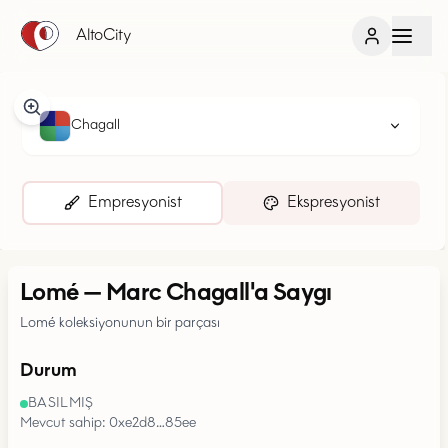
AltoCity
Chagall
Empresyonist
Ekspresyonist
Lomé
—
Marc Chagall'a Saygı
Lomé koleksiyonunun bir parçası
Durum
BASILMIŞ
Mevcut sahip: 0xe2d8…85ee