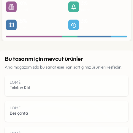
46
%
13
%
Kentsel
Parklar
28
%
13
%
Yollar
Su
Kentsel
Bu tasarım için mevcut ürünler
Ana mağazamızda bu sanat eseri için sattığımız ürünleri keşfedin.
Parklar
LOMÉ
Telefon Kılıfı
Yollar
LOMÉ
Bez çanta
Su