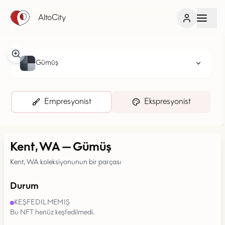
AltoCity
Gümüş
Empresyonist
Ekspresyonist
Kent, WA
—
Gümüş
Kent, WA koleksiyonunun bir parçası
Durum
KEŞFEDILMEMIŞ
Bu NFT henüz keşfedilmedi.