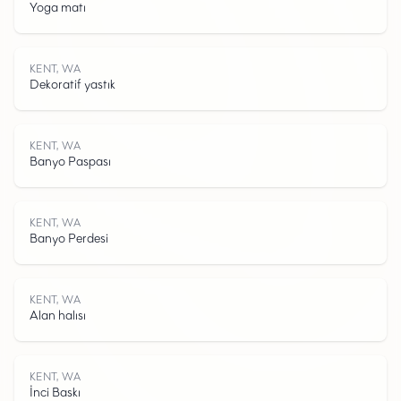
Yoga matı
K
E
N
T
W
KENT, WA
Dekoratif yastık
KENT, WA
Banyo Paspası
,
KENT, WA
Banyo Perdesi
KENT, WA
Alan halısı
KENT, WA
İnci Baskı