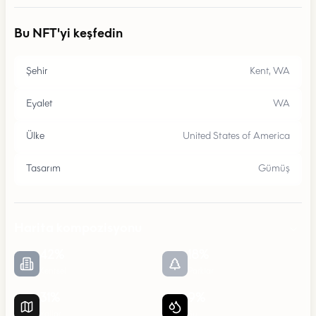
Bu NFT'yi keşfedin
Şehir
Kent, WA
Eyalet
WA
Ülke
United States of America
Tasarım
Gümüş
Harita kompozisyonu
42
%
18
%
Kentsel
Parklar
31
%
9
%
Yollar
Su