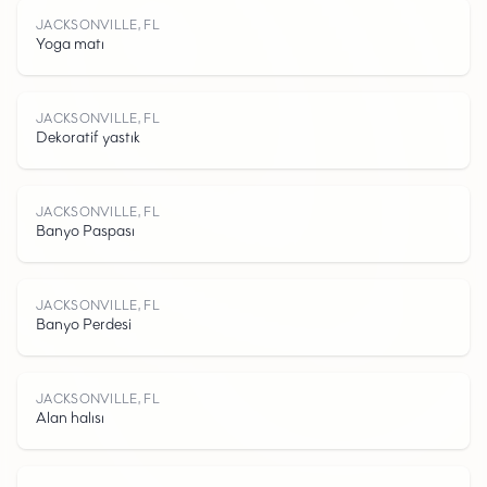
J
A
C
K
S
N
V
I
L
E
F
JACKSONVILLE, FL
Yoga matı
O
JACKSONVILLE, FL
Dekoratif yastık
JACKSONVILLE, FL
Banyo Paspası
L
JACKSONVILLE, FL
Banyo Perdesi
JACKSONVILLE, FL
Alan halısı