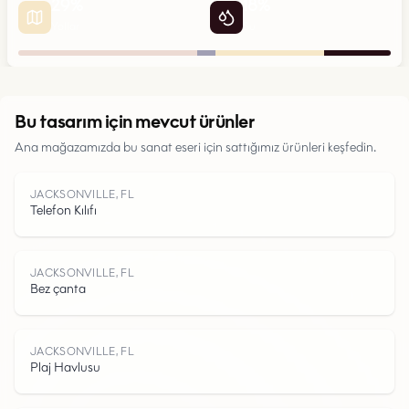
29
%
18
%
Yollar
Su
Kentsel
Bu tasarım için mevcut ürünler
Ana mağazamızda bu sanat eseri için sattığımız ürünleri keşfedin.
Parklar
JACKSONVILLE, FL
Yollar
Telefon Kılıfı
Su
JACKSONVILLE, FL
Bez çanta
JACKSONVILLE, FL
Plaj Havlusu