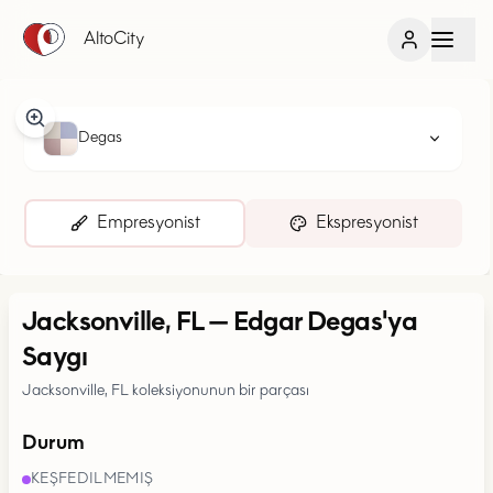
AltoCity
Degas
Empresyonist
Ekspresyonist
Jacksonville, FL
—
Edgar Degas'ya
Saygı
Jacksonville, FL koleksiyonunun bir parçası
Durum
KEŞFEDILMEMIŞ