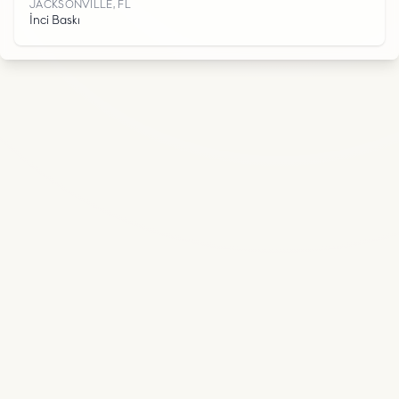
,
JACKSONVILLE, FL
İnci Baskı
L