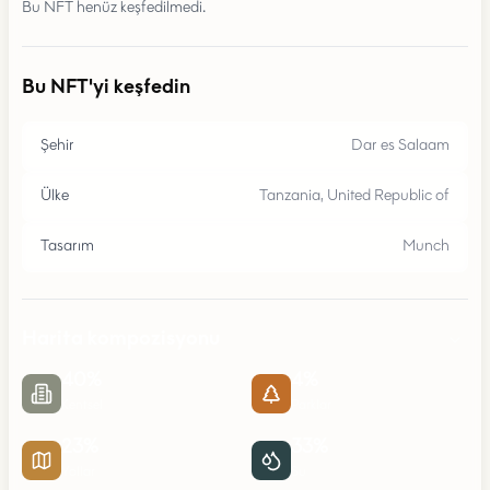
Bu NFT henüz keşfedilmedi.
Bu NFT'yi keşfedin
Şehir
Dar es Salaam
Ülke
Tanzania, United Republic of
Tasarım
Munch
Harita kompozisyonu
40
%
4
%
Kentsel
Parklar
23
%
33
%
Yollar
Su