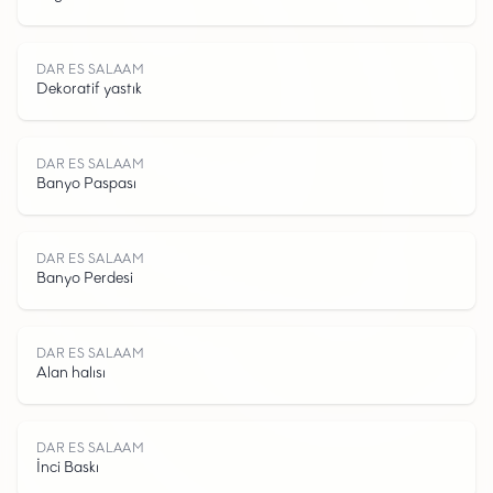
D
A
R
E
S
A
L
A
DAR ES SALAAM
Dekoratif yastık
S
DAR ES SALAAM
Banyo Paspası
DAR ES SALAAM
Banyo Perdesi
DAR ES SALAAM
Alan halısı
DAR ES SALAAM
İnci Baskı