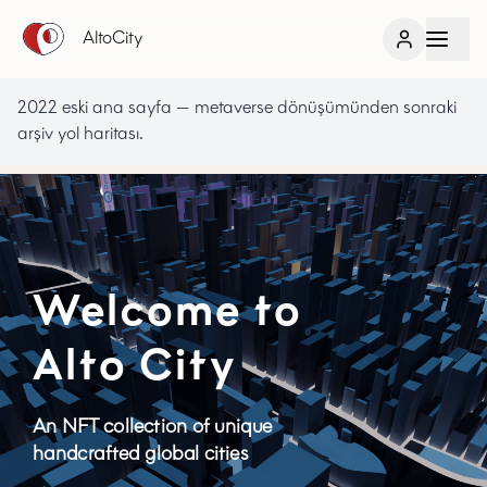
AltoCity
2022 eski ana sayfa — metaverse dönüşümünden sonraki
arşiv yol haritası.