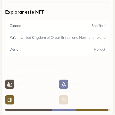
Explorar este NFT
Cidade
Sheffield
País
United Kingdom of Great Britain and Northern Ireland
Design
Pollock
Composição do mapa
45
%
23
%
Urbano
Parques
31
%
2
%
Estradas
Água