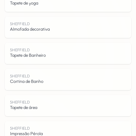
Tapete de yoga
S
H
E
F
F
I
E
SHEFFIELD
Almofada decorativa
SHEFFIELD
Tapete de Banheiro
L
SHEFFIELD
Cortina de Banho
SHEFFIELD
Tapete de área
SHEFFIELD
Impressão Pérola