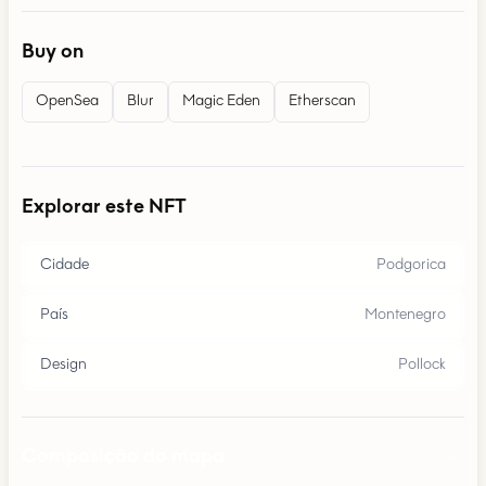
Buy on
OpenSea
Blur
Magic Eden
Etherscan
Explorar este NFT
Cidade
Podgorica
País
Montenegro
Design
Pollock
Composição do mapa