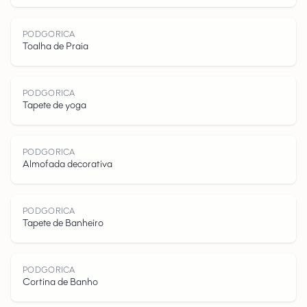
PODGORICA
Toalha de Praia
PODGORICA
Tapete de yoga
P
O
D
G
O
I
C
PODGORICA
Almofada decorativa
PODGORICA
R
Tapete de Banheiro
PODGORICA
Cortina de Banho