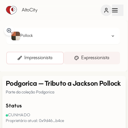
AltoCity
Pollock
Impressionista
Expressionista
Podgorica
—
Tributo a Jackson Pollock
Parte da coleção Podgorica
Status
CUNHADO
Proprietário atual: 0x9d46…b4ce