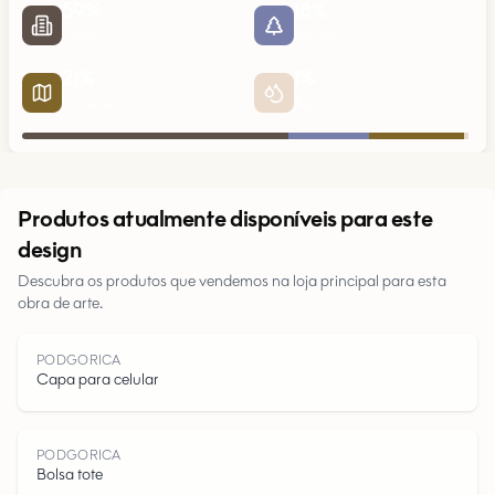
59
%
18
%
Urbano
Parques
21
%
1
%
Estradas
Água
Urbano
Produtos atualmente disponíveis para este
design
Parques
Descubra os produtos que vendemos na loja principal para esta
obra de arte.
Estradas
PODGORICA
Água
Capa para celular
PODGORICA
Bolsa tote