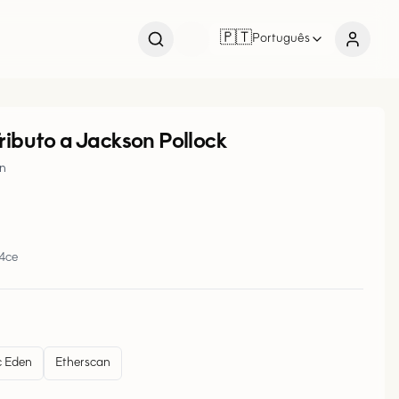
🇵🇹
Português
ributo a Jackson Pollock
an
b4ce
 Eden
Etherscan