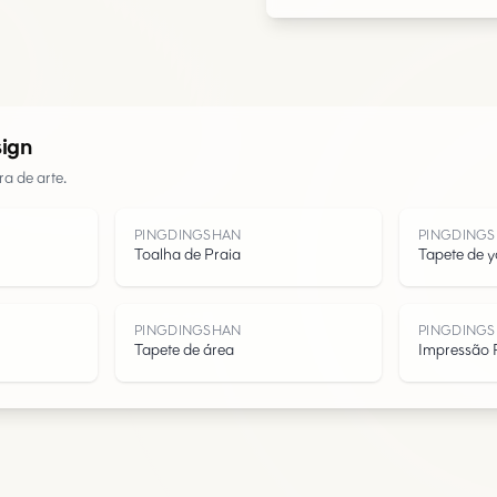
Urbano
Parques
sign
Estradas
a de arte.
Água
PINGDINGSHAN
PINGDING
Toalha de Praia
Tapete de 
PINGDINGSHAN
PINGDING
Tapete de área
Impressão 