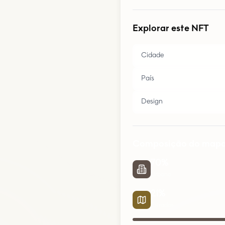
Explorar este NFT
Cidade
País
Design
Composição do map
70
%
Urbano
21
%
Estradas