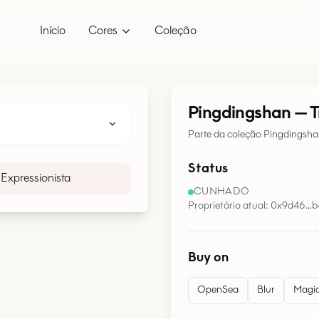
Início
Cores
Coleção
Pingdingshan
—
T
Parte da coleção Pingdingsh
Status
Expressionista
CUNHADO
Proprietário atual: 0x9d46…
Buy on
OpenSea
Blur
Magic