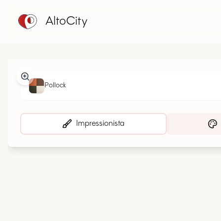
AltoCity
Pollock
Impressionista