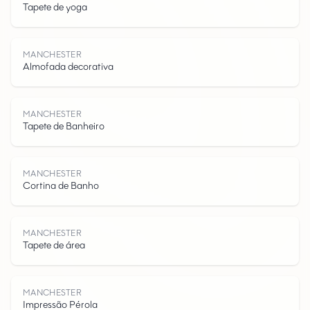
Tapete de yoga
M
A
N
C
H
S
T
E
MANCHESTER
Almofada decorativa
MANCHESTER
Tapete de Banheiro
E
MANCHESTER
Cortina de Banho
MANCHESTER
Tapete de área
MANCHESTER
Impressão Pérola