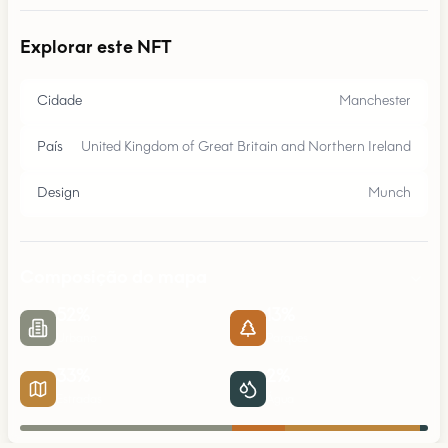
Explorar este NFT
Cidade
Manchester
País
United Kingdom of Great Britain and Northern Ireland
Design
Munch
Composição do mapa
52
%
13
%
Urbano
Parques
33
%
2
%
Estradas
Água